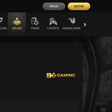
MASUK
DAFTAR
 GAME
ARCADE
POKER
E-SPORTS
SABUNG AYAM
PROMOSI