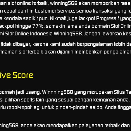
an slot online terbaik, winning568 akan memberikan rasa
 cepat dari tim Customer Service, semua transaksi yang terj
 kendala sedikit pun. Nikmati juga Jackpot Progressif yan
ckpot hingga 77%, semakin lama anda bermain Slot Onli
mi Slot Online Indonesia Winning568. Jangan lewatkan kes
 tidak dibayar, karena kami sudah berpengalaman lebih 
rmainan slot terbaik akan dijamin memberikan pengalaman 
ive Score
 pernah jadi usang. Winnning568 yang merupakan Situs T
 pilihan sports lain yang sesuai dengan keinginan anda. F
erlu repot-repot lagi untuk pindah-pindah saldo. Anda ting
ing568, anda akan mendapatkan pelayanan terbaik dan d