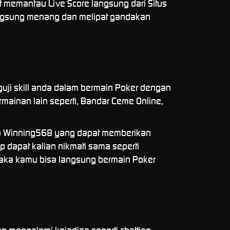
t memantau Live Score langsung dari Situs
langsung menang dan melipat gandakan
ji skill anda dalam bermain Poker dengan
mainan lain seperti, Bandar Ceme Online,
a
Winning568 yang dapat memberikan
p dapat kalian nikmati sama seperti
maka kamu bisa langsung bermain Poker