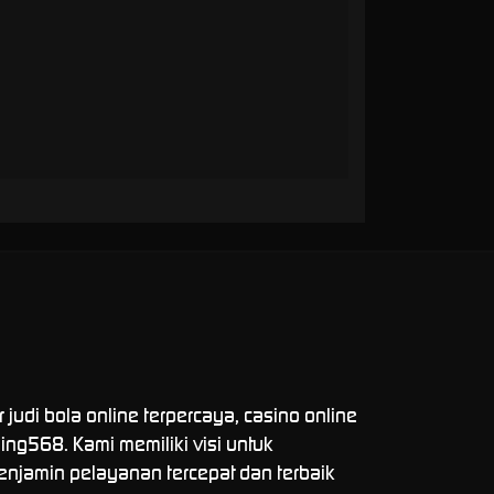
 judi bola online terpercaya, casino online
ng568. Kami memiliki visi untuk
enjamin pelayanan tercepat dan terbaik