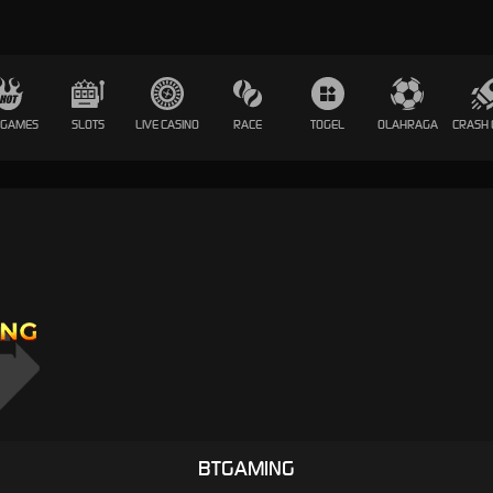
 GAMES
SLOTS
LIVE CASINO
RACE
TOGEL
OLAHRAGA
CRASH
BTGAMING