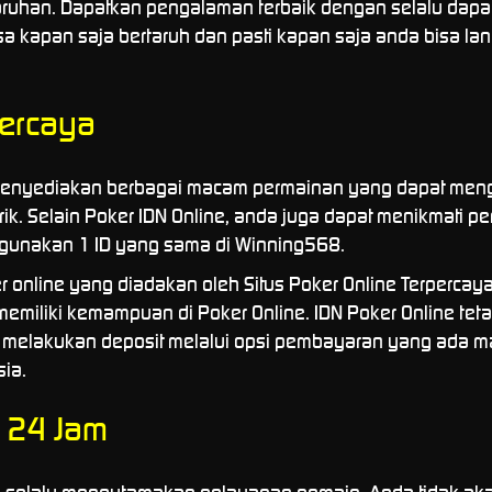
taruhan. Dapatkan pengalaman terbaik dengan selalu dapa
sa kapan saja bertaruh dan pasti kapan saja anda bisa 
percaya
menyediakan berbagai macam permainan yang dapat mengu
. Selain Poker IDN Online, anda juga dapat menikmati per
ggunakan 1 ID yang sama di Winning568.
r online yang diadakan oleh
Situs Poker Online Terpercay
emiliki kemampuan di Poker Online. IDN Poker Online teta
kup melakukan deposit melalui opsi pembayaran yang ada 
sia.
 24 Jam