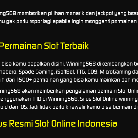
ning568 memberikan pilihan menarik dan jackpot yang bes
gak perlu repot lagi apabila ingin mengganti permainan d
Permainan Slot Terbaik
 bisa kamu dapatkan disini. Winning568 dikembangkan b
Hanabero, Spade Gaming, iSoftBet, TTG, CQ9, MicroGaming
bih dari 1500+ permainan yang bisa kamu mainkan dan me
ing568 akan memberikan pengalaman bermain Slot Online,
nggunakan 1 ID di Winning568. Situs Slot Online winning
id dan iOS. Jadi tidak perlu khawatir kamu bisa bermain d
s Resmi Slot Online Indonesia