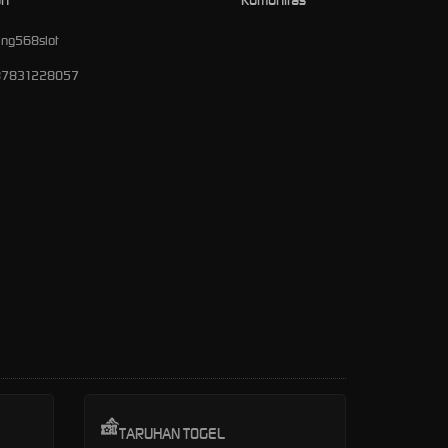
ing568slot
87831228057
TARUHAN TOGEL