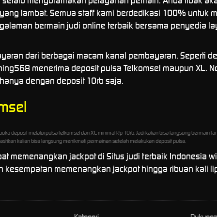
m selalu mengutamakan pelayanan pemain. Anda tidak akan
w yang lambat. Semua staff kami berdedikasi 100% untuk 
laman bermain judi online terbaik bersama penyedia laya
yaran dari berbagai macam kanal pembayaran. Seperti de
 winning568 menerima deposit pulsa Telkomsel maupun XL. N
 hanya dengan deposit 10rb saja.
msel
deposit melalui pulsa telkomsel dan XL minimal Rp 10rb. Jadi kalian bisa langsung bermain tanp
astikan kalian bisa langsung menikmati permainan setelah melakukan deposit pulsa.
pat memenangkan jackpot di Situs judi terbaik Indonesia
kesempatan memenangkan jackpot hingga ribuan kali lipat
Kategori
Dukung