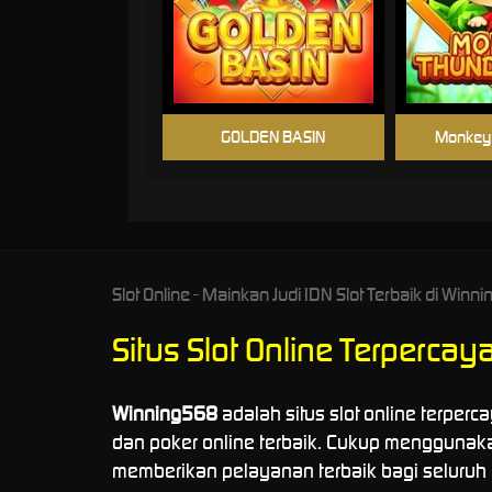
GOLDEN BASIN
Monkey 
Slot Online - Mainkan Judi IDN Slot Terbaik di Win
Situs Slot Online Terpercay
Winning568
adalah situs
slot online terperc
dan poker online terbaik. Cukup menggunaka
memberikan pelayanan terbaik bagi seluruh 