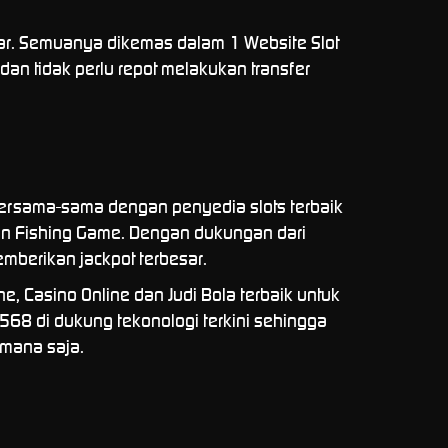
ar. Semuanya dikemas dalam 1 Website Slot
an tidak perlu repot melakukan transfer
ersama-sama dengan penyedia slots terbaik
 dan Fishing Game. Dengan dukungan dari
mberikan jackpot terbesar.
 Casino Online dan Judi Bola terbaik untuk
568 di dukung tekonologi terkini sehingga
imana saja.