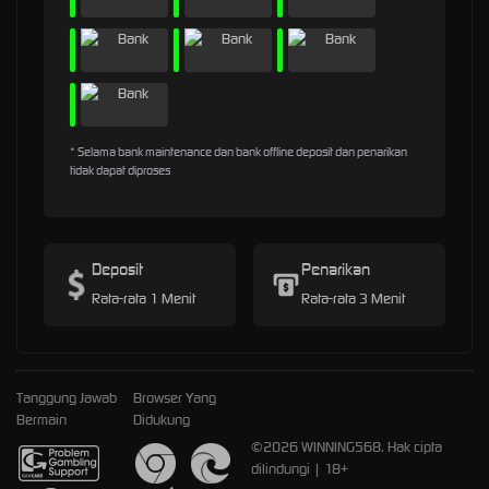
* Selama bank maintenance dan bank offline deposit dan penarikan
tidak dapat diproses
Deposit
Penarikan
Rata-rata 1 Menit
Rata-rata 3 Menit
Tanggung Jawab
Browser Yang
Bermain
Didukung
©2026 WINNING568. Hak cipta
dilindungi | 18+