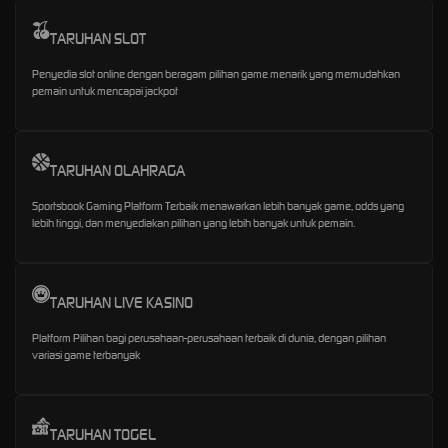
TARUHAN SLOT
Penyedia slot online dengan beragam pilihan game menarik yang memudahkan
pemain untuk mencapai jackpot
TARUHAN OLAHRAGA
Sportsbook Gaming Platform Terbaik menawarkan lebih banyak game, odds yang
lebih tinggi, dan menyediakan pilihan yang lebih banyak untuk pemain.
TARUHAN LIVE KASINO
Platform Pilihan bagi perusahaan-perusahaan terbaik di dunia, dengan pilihan
variasi game terbanyak
TARUHAN TOGEL