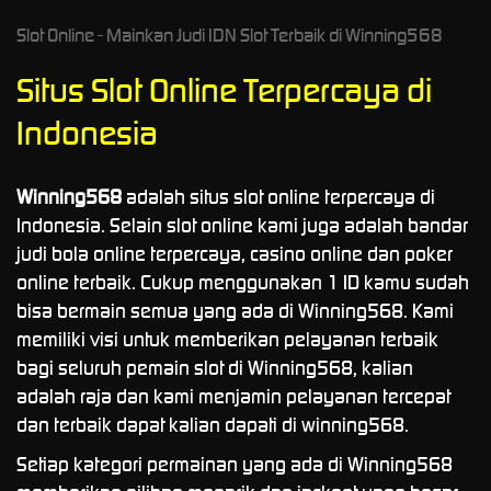
Slot Online - Mainkan Judi IDN Slot Terbaik di Winning568
Situs Slot Online Terpercaya di
Indonesia
Winning568
adalah situs
slot online terpercaya
di
Indonesia. Selain slot online kami juga adalah bandar
judi bola online terpercaya, casino online dan poker
online terbaik. Cukup menggunakan 1 ID kamu sudah
bisa bermain semua yang ada di Winning568. Kami
memiliki visi untuk memberikan pelayanan terbaik
bagi seluruh pemain slot di Winning568, kalian
adalah raja dan kami menjamin pelayanan tercepat
dan terbaik dapat kalian dapati di winning568.
Setiap kategori permainan yang ada di Winning568