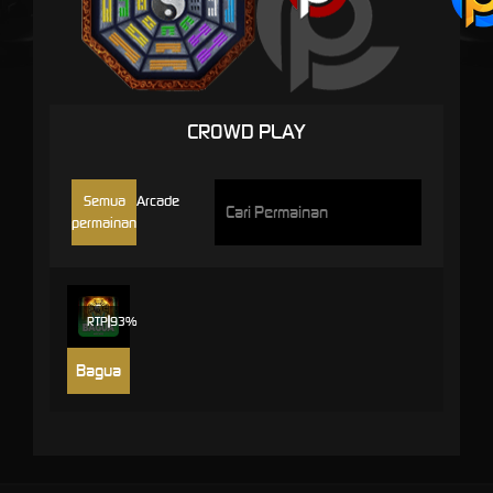
CROWD PLAY
Semua
Arcade
permainan
RTP
93%
Bagua