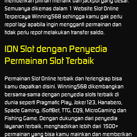
memberikan pilihan menarik dan jackpot yang besar.
Semuanya dikemas dalam 1 Website Slot Online
Terpercaya Winning568 sehingga kamu gak perlu
repot lagi apabila ingin mengganti permainan dan
tidak perlu repot melakukan transfer saldo.
IDN Slot dengan Penyedia
Permainan Slot Terbaik
Permainan
Slot Online terbaik
dan terlengkap bisa
kamu dapatkan disini. Winning568 dikembangkan
bersama-sama dengan penyedia slots terbaik di
dunia seperti Pragmatic Play, Joker123, Hanabero,
Spade Gaming, iSoftBet, TTG, CQ9, MicroGaming dan
Fishing Game. Dengan dukungan dari penyedia
layanan terbaik, menghadirkan lebih dari 1500+
permainan yang bisa kamu mainkan dan memberikan