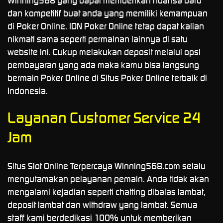
Winning568 yang dapat memberikan nuansa baru
dan kompetitif buat anda yang memiliki kemampuan
di Poker Online. IDN Poker Online tetap dapat kalian
nikmati sama seperti permainan lainnya di satu
website ini. Cukup melakukan deposit melalui opsi
pembayaran yang ada maka kamu bisa langsung
bermain Poker Online di Situs Poker Online terbaik di
Indonesia.
Layanan Customer Service 24
Jam
Situs Slot Online Terpercaya Winning568.com selalu
mengutamakan pelayanan pemain. Anda tidak akan
mengalami kejadian seperti chatting dibalas lambat,
deposit lambat dan withdraw yang lambat. Semua
staff kami berdedikasi 100% untuk memberikan