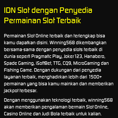
IDN Slot dengan Penyedia
Permainan Slot Terbaik
Permainan
Slot Online terbaik
dan terlengkap bisa
kamu dapatkan disini. Winning568 dikembangkan
bersama-sama dengan penyedia slots terbaik di
dunia seperti Pragmatic Play, Joker123, Hanabero,
Spade Gaming, iSoftBet, TTG, CQ9, MicroGaming dan
Fishing Game. Dengan dukungan dari penyedia
layanan terbaik, menghadirkan lebih dari 1500+
permainan yang bisa kamu mainkan dan memberikan
jackpot terbesar.
Dengan menggunakan teknologi terbaik, winning568
akan memberikan pengalaman bermain Slot Online,
Casino Online dan Judi Bola terbaik untuk kalian.