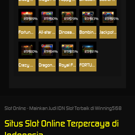
RTP
89%
RTP
90%
RTP
79%
RTP
83%
RTP
95%
Fortune King Jackpot
All-star Fishing
Dinosaur Tycoon
Bombing Fishing
Jackpot Fishing
RTP
80%
RTP
94%
RTP
85%
RTP
91%
Crazy Hunter 2
Dragon Treasure
Royal Fishing
FORTUNE ZOMBIE
Slot Online - Mainkan Judi IDN Slot Terbaik di Winning568
Situs Slot Online Terpercaya di