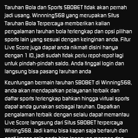
Taruhan Bola dan Sports SBOBET tidak akan pernah
jadi usang. Winnning568 yang merupakan Situs
Taruhan Bola Terpercaya memberikan kalian
pengalaman taruhan bola terlengkap dan opsi pilihan
sports lain yang sesuai dengan keinginan anda. Fitur
Live Score juga dapat anda nikmati disini hanya
dengan 1 ID, jadi sudah tidak perlu repot-repot lagi
untuk pindah-pindah saldo. Anda tinggal login dan
langsung bisa pasang taruhan anda
Keuntungan bermain taruhan SBOBET di Winning568,
anda akan mendapatkan pelayanan terbaik dan
daftar sports terlengkap bahkan hingga virtual sports
dapat anda gunakan sebagai taruhan. Dapatkan
pengalaman terbaik dengan selalu dapat memantau
Live Score langsung dari Situs SBOBET terpercaya
Wining568. Jadi kamu bisa kapan saja bertaruh dan