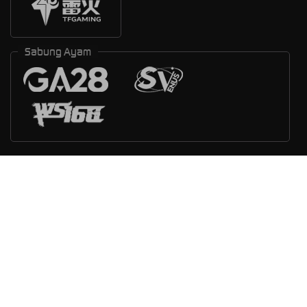
Sabung Ayam