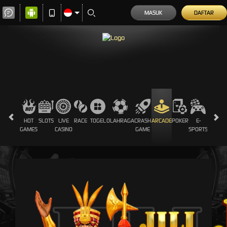
MASUK
DAFTAR
HOT
SLOTS
LIVE
RACE
TOGEL
OLAHRAGA
CRASH
ARCADE
POKER
E-
SABUN
GAMES
CASINO
GAME
SPORTS
AYAM