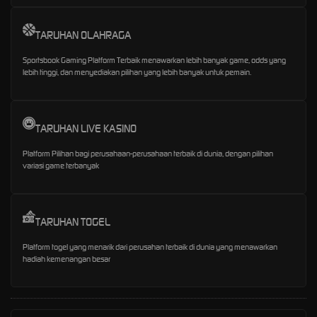
TARUHAN OLAHRAGA
Sportsbook Gaming Platform Terbaik menawarkan lebih banyak game, odds yang
lebih tinggi, dan menyediakan pilihan yang lebih banyak untuk pemain.
TARUHAN LIVE KASINO
Platform Pilihan bagi perusahaan-perusahaan terbaik di dunia, dengan pilihan
variasi game terbanyak
TARUHAN TOGEL
Platform togel yang menarik dari perusahan terbaik di dunia yang menawarkan
hadiah kemenangan besar