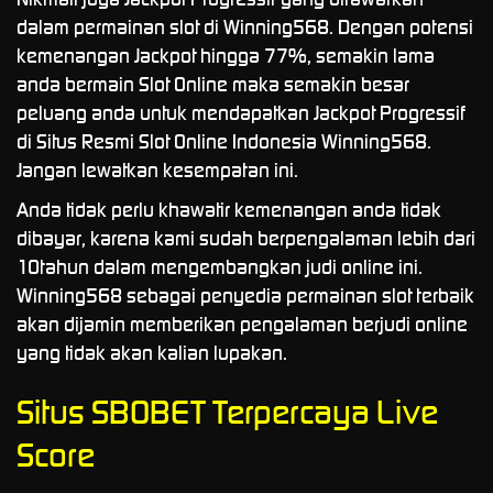
dalam permainan slot di Winning568. Dengan potensi
kemenangan Jackpot hingga 77%, semakin lama
anda bermain Slot Online maka semakin besar
peluang anda untuk mendapatkan Jackpot Progressif
di Situs Resmi Slot Online Indonesia Winning568.
Jangan lewatkan kesempatan ini.
Anda tidak perlu khawatir kemenangan anda tidak
dibayar, karena kami sudah berpengalaman lebih dari
10tahun dalam mengembangkan judi online ini.
Winning568 sebagai penyedia permainan slot terbaik
akan dijamin memberikan pengalaman berjudi online
yang tidak akan kalian lupakan.
Situs SBOBET Terpercaya Live
Score