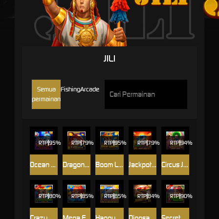
JILI
Semua
Fishing
Arcade
permainan
RTP
95%
RTP
79%
RTP
95%
RTP
79%
RTP
94%
Ocean King Jackpot
Dragon Fortune
Boom Legend
Jackpot Fishing 2
Circus Jackpot
RTP
80%
RTP
85%
RTP
85%
RTP
84%
RTP
90%
Crazy Hunter
Mega Fishing
Happy Fishing
Dinosaur Tycoon II
Secret Treasure