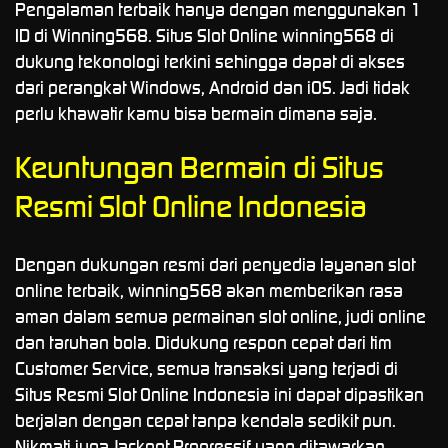
Pengalaman terbaik hanya dengan menggunakan 1
ID di Winning568. Situs Slot Online winning568 di
dukung tekonologi terkini sehingga dapat di akses
dari perangkat Windows, Android dan iOS. Jadi tidak
perlu khawatir kamu bisa bermain dimana saja.
Keuntungan Bermain di Situs
Resmi Slot Online Indonesia
Dengan dukungan resmi dari penyedia layanan slot
online terbaik, winning568 akan memberikan rasa
aman dalam semua permainan slot online, judi online
dan taruhan bola. Didukung respon cepat dari tim
Customer Service, semua transaksi yang terjadi di
Situs Resmi Slot Online Indonesia ini dapat dipastikan
berjalan dengan cepat tanpa kendala sedikit pun.
Nikmati juga Jackpot Progressif yang ditawarkan