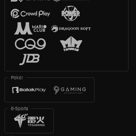
Poker
E-Sports