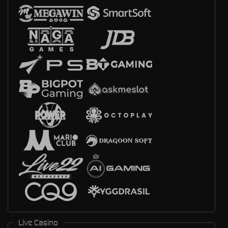
Live Casino