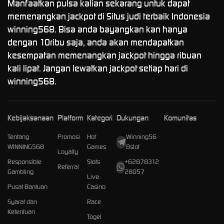
Manfaatkan pulsa kalian sekarang untuk dapat
memenangkan jackpot di Situs judi terbaik Indonesia
winning568. Bisa anda bayangkan kan hanya
dengan 10ribu saja, anda akan mendapatkan
kesempatan memenangkan jackpot hingga ribuan
kali lipat. Jangan lewatkan jackpot setiap hari di
winning568.
Kebijaksanaan
Platform
Kategori
Dukungan
Komunitas
Tentang
Promosi
Hot
Winning56
WINNING568
Games
8slot
Loyalty
Responsible
Slots
+62878312
Referral
Gambling
28057
Live
Pusat Bantuan
Casino
Syarat dan
Race
Ketentuan
Togel