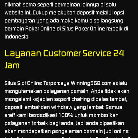
nikmati sama seperti permainan lainnya di satu
website ini. Cukup melakukan deposit melalui opsi
pembayaran yang ada maka kamu bisa langsung
bermain Poker Online di Situs Poker Online terbaik di
Indonesia.
Layanan Customer Service 24
Jam
Situs Slot Online Terpercaya Winning568.com selalu
mengutamakan pelayanan pemain. Anda tidak akan
mengalami kejadian seperti chatting dibalas lambat,
deposit lambat dan withdraw yang lambat. Semua
staff kami berdedikasi 100% untuk memberikan
pelayanan terbaik bagi anda. Jadi anda dipastikan
akan mendapatkan pengalaman bermain judi online