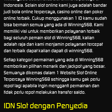
Indonesia. Selain slot online kami juga adalah bandar
judi bola online terpercaya, casino online dan poker
online terbaik. Cukup menggunakan 1 ID kamu sudah
bisa bermain semua yang ada di Winning568. Kami
memiliki visi untuk memberikan pelayanan terbaik
bagi seluruh pemain slot di Winning568, kalian
adalah raja dan kami menjamin pelayanan tercepat
dan terbaik dapat kalian dapati di winning568.
Setiap kategori permainan yang ada di Winning568
memberikan pilihan menarik dan jackpot yang besar.
Semuanya dikemas dalam 1 Website Slot Online
Terpercaya Winning568 sehingga kamu gak perlu
repot lagi apabila ingin mengganti permainan dan
tidak perlu repot melakukan transfer saldo.
IDN Slot dengan Penyedia