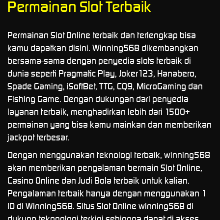
Permainan Slot Terbaik
Permainan
Slot Online terbaik
dan terlengkap bisa
kamu dapatkan disini. Winning568 dikembangkan
bersama-sama dengan penyedia slots terbaik di
dunia seperti Pragmatic Play, Joker123, Hanabero,
Spade Gaming, iSoftBet, TTG, CQ9, MicroGaming dan
Fishing Game. Dengan dukungan dari penyedia
layanan terbaik, menghadirkan lebih dari 1500+
permainan yang bisa kamu mainkan dan memberikan
jackpot terbesar.
Dengan menggunakan teknologi terbaik, winning568
akan memberikan pengalaman bermain Slot Online,
Casino Online dan Judi Bola terbaik untuk kalian.
Pengalaman terbaik hanya dengan menggunakan 1
ID di Winning568. Situs Slot Online winning568 di
dukung tekonologi terkini sehingga dapat di akses