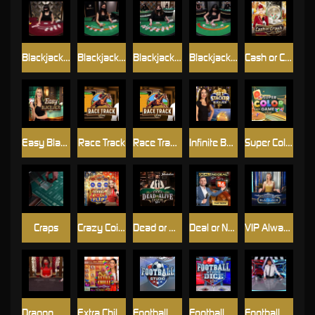
Blackjack_VIP_Z
Blackjack_White_A
Blackjack_White_B
Blackjack_White_C
Cash or Crash
Easy Blackjack
Race Track
Race Track First Person
Infinite Bet Stacker Blackjack
Super Color Game
Craps
Crazy Coin Flip
Dead or Alive: Saloon
Deal or No Deal
VIP Always 6 Blackjack 1
Dragon_Tiger
Extra Chilli Epic Spin
Football Studio
Football Studio Dice
Football_Studio