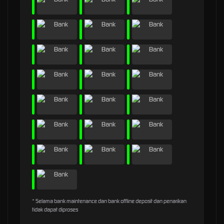
* Selama bank maintenance dan bank offline deposit dan penarikan
tidak dapat diproses