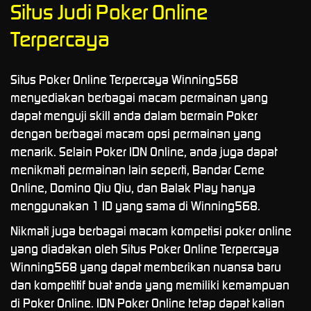
Situs Judi Poker Online
Terpercaya
Situs Poker Online Terpercaya Winning568
menyediakan berbagai macam permainan yang
dapat menguji skill anda dalam bermain Poker
dengan berbagai macam opsi permainan yang
menarik. Selain Poker IDN Online, anda juga dapat
menikmati permainan lain seperti, Bandar Ceme
Online, Domino Qiu Qiu, dan Balak Play hanya
menggunakan 1 ID yang sama di Winning568.
Nikmati juga berbagai macam kompetisi poker online
yang diadakan oleh
Situs Poker Online Terpercaya
Winning568 yang dapat memberikan nuansa baru
dan kompetitif buat anda yang memiliki kemampuan
di Poker Online. IDN Poker Online tetap dapat kalian