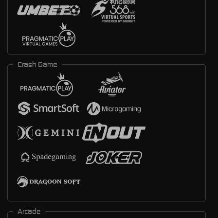
Crash Game
Arcade