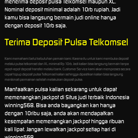
menerima deposit pulsa Telkomsel maupun XL.
Nominal deposit minimal adalah 10rb rupiah. Jadi
kamu bisa langsung bermain judi online hanya
dengan deposit 10rb saja.
Terima Deposit Pulsa
Telkomsel
Kami memahami betul kebutuhan pemain kami. Karena itu untuk kami membuka deposit
melalui pulsa telkomsel dan XL minimal Rp 10rb. Jadi kalian bisa langsung bermain tanpa
repot-repot deposit transfer melalui bank. Customer Service kami akan memproses secara
cepat topup deposit pulsa Telkomsel kalian sehingga dipastikan kalian bisa langsung
menikmati permainan setelah melakukan deposit pulsa.
Manfaatkan pulsa kalian sekarang untuk dapat
memenangkan jackpot di Situs judi terbaik Indonesia
winning568. Bisa anda bayangkan kan hanya
dengan 10ribu saja, anda akan mendapatkan
kesempatan memenangkan jackpot hingga ribuan
kali lipat. Jangan lewatkan jackpot setiap hari di
winning568.