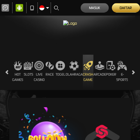
MASUK
DAFTAR
HOT
SLOTS
LIVE
RACE
TOGEL
OLAHRAGA
CRASH
ARCADE
POKER
E-
SABUN
GAMES
CASINO
GAME
SPORTS
AYAM