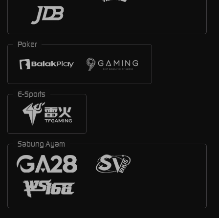
Poker
E-Sports
Sabung Ayam