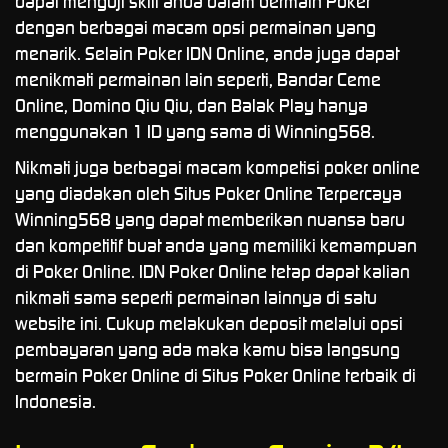
dapat menguji skill anda dalam bermain Poker
dengan berbagai macam opsi permainan yang
menarik. Selain Poker IDN Online, anda juga dapat
menikmati permainan lain seperti, Bandar Ceme
Online, Domino Qiu Qiu, dan Balak Play hanya
menggunakan 1 ID yang sama di Winning568.
Nikmati juga berbagai macam kompetisi poker online
yang diadakan oleh
Situs Poker Online Terpercaya
Winning568 yang dapat memberikan nuansa baru
dan kompetitif buat anda yang memiliki kemampuan
di Poker Online. IDN Poker Online tetap dapat kalian
nikmati sama seperti permainan lainnya di satu
website ini. Cukup melakukan deposit melalui opsi
pembayaran yang ada maka kamu bisa langsung
bermain Poker Online di Situs Poker Online terbaik di
Indonesia.