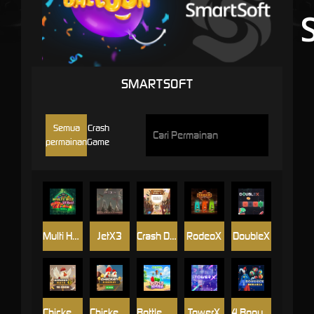
SMARTSOFT
Semua
Crash
permainan
Game
Multi Hot Wheel
JetX3
Crash Duel X
RodeoX
DoubleX
ChickenWays
Chicken Highway
Bottle Mania
TowerX
4 Bonuses Bonanza