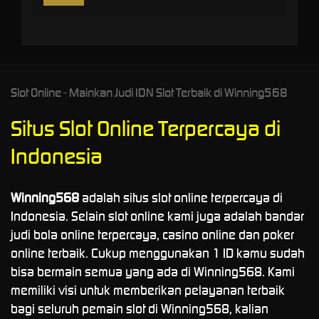
Slot Online - Mainkan Judi IDN Slot Terbaik di Winning568
Situs Slot Online Terpercaya di
Indonesia
Winning568
adalah situs
slot online terpercaya
di
Indonesia. Selain slot online kami juga adalah bandar
judi bola online terpercaya, casino online dan poker
online terbaik. Cukup menggunakan 1 ID kamu sudah
bisa bermain semua yang ada di Winning568. Kami
memiliki visi untuk memberikan pelayanan terbaik
bagi seluruh pemain slot di Winning568, kalian