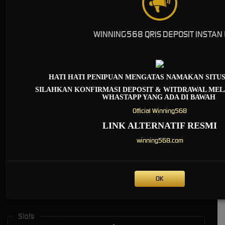
* Selama bank maintenance dan bank offline deposit dan
penarikan tidak dapat diproses
WINNING568 QRIS DEPOSIT INSTAN 
Deposit
Penarikan
Rata-rata 1 Menit
Rata-rata 3 Menit
HATI HATI PENIPUAN MENGATAS NAMAKAN SITUS
SILAHKAN KONFIRMASI DEPOSIT & WITDRAWAL MEL
WHASTAPP YANG ADA DI BAWAH
Official Winning568
Tanggung Jawab
Browser Yang
Bermain
Didukung
LINK ALTERNATIF RESMI
©2026 WINNING568. Hak cipta
winning568.com
dilindungi | 18+
OK
Platform Penyedia Layanan
Slots