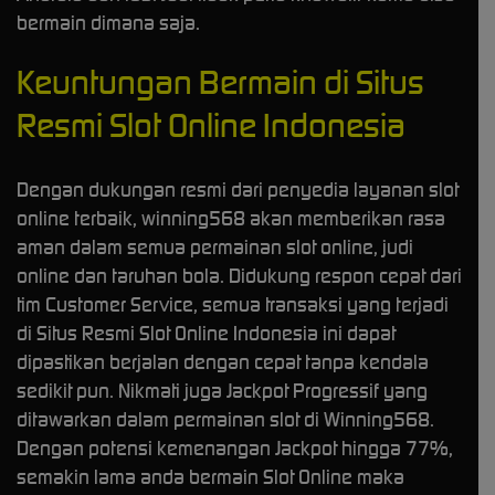
bermain dimana saja.
Keuntungan Bermain di Situs
Resmi Slot Online Indonesia
Dengan dukungan resmi dari penyedia layanan slot
online terbaik, winning568 akan memberikan rasa
aman dalam semua permainan slot online, judi
online dan taruhan bola. Didukung respon cepat dari
tim Customer Service, semua transaksi yang terjadi
di Situs Resmi Slot Online Indonesia ini dapat
dipastikan berjalan dengan cepat tanpa kendala
sedikit pun. Nikmati juga Jackpot Progressif yang
ditawarkan dalam permainan slot di Winning568.
Dengan potensi kemenangan Jackpot hingga 77%,
semakin lama anda bermain Slot Online maka