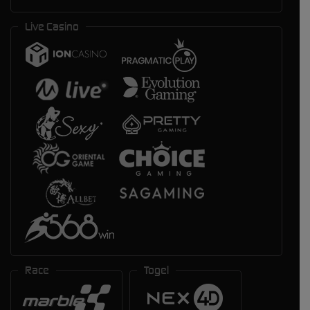
Live Casino
Race
Togel