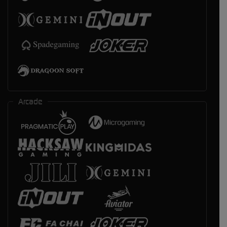
Arcade