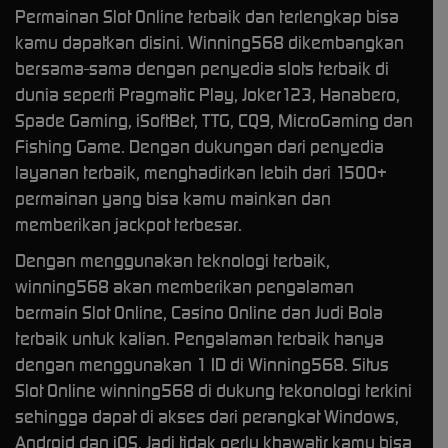
Permainan
Slot Online terbaik
dan terlengkap bisa
kamu dapatkan disini. Winning568 dikembangkan
bersama-sama dengan penyedia slots terbaik di
dunia seperti Pragmatic Play, Joker123, Hanabero,
Spade Gaming, iSoftBet, TTG, CQ9, MicroGaming dan
Fishing Game. Dengan dukungan dari penyedia
layanan terbaik, menghadirkan lebih dari 1500+
permainan yang bisa kamu mainkan dan
memberikan jackpot terbesar.
Dengan menggunakan teknologi terbaik,
winning568 akan memberikan pengalaman
bermain Slot Online, Casino Online dan Judi Bola
terbaik untuk kalian. Pengalaman terbaik hanya
dengan menggunakan 1 ID di Winning568. Situs
Slot Online winning568 di dukung tekonologi terkini
sehingga dapat di akses dari perangkat Windows,
Android dan iOS. Jadi tidak perlu khawatir kamu bisa