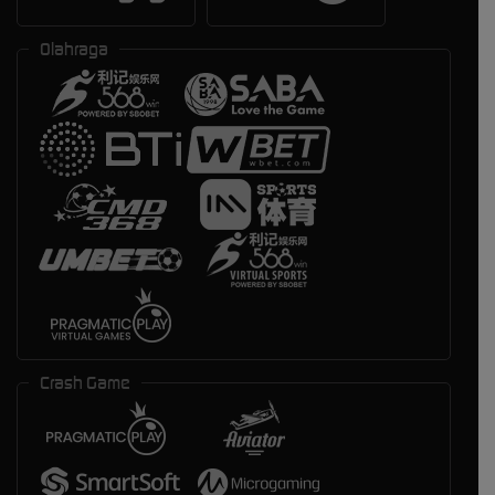
Olahraga
Crash Game