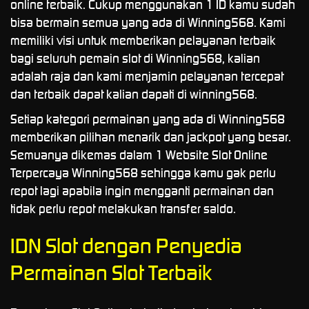
online terbaik. Cukup menggunakan 1 ID kamu sudah
bisa bermain semua yang ada di Winning568. Kami
memiliki visi untuk memberikan pelayanan terbaik
bagi seluruh pemain slot di Winning568, kalian
adalah raja dan kami menjamin pelayanan tercepat
dan terbaik dapat kalian dapati di winning568.
Setiap kategori permainan yang ada di Winning568
memberikan pilihan menarik dan jackpot yang besar.
Semuanya dikemas dalam 1 Website Slot Online
Terpercaya Winning568 sehingga kamu gak perlu
repot lagi apabila ingin mengganti permainan dan
tidak perlu repot melakukan transfer saldo.
IDN Slot dengan Penyedia
Permainan Slot Terbaik