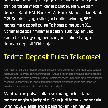
dari berbagai macam kanal pembayaran. Seperti
deposit Bank BNI, Bank BCA, Bank Mandiri, dan Bank
BRI. Selain itu juga situs judi online winning568
menerima deposit pulsa Telkomsel maupun XL.
Nominal deposit minimal adalah 10rb rupiah. Jadi
kamu bisa langsung bermain judi online hanya
dengan deposit 10rb saja.
Terima Deposit Pulsa
Telkomsel
Kami memahami betul kebutuhan pemain kami. Karena itu untuk kami membuka deposit
melalui pulsa telkomsel dan XL minimal Rp 10rb. Jadi kalian bisa langsung bermain tanpa
repot-repot deposit transfer melalui bank. Customer Service kami akan memproses secara
cepat topup deposit pulsa Telkomsel kalian sehingga dipastikan kalian bisa langsung
menikmati permainan setelah melakukan deposit pulsa.
Manfaatkan pulsa kalian sekarang untuk dapat
memenangkan jackpot di Situs judi terbaik Indonesia
winning568. Bisa anda bayangkan kan hanya