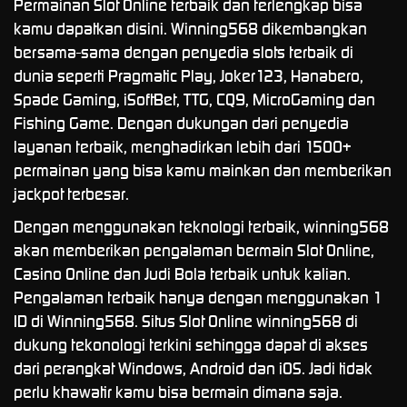
Permainan
Slot Online terbaik
dan terlengkap bisa
kamu dapatkan disini. Winning568 dikembangkan
bersama-sama dengan penyedia slots terbaik di
dunia seperti Pragmatic Play, Joker123, Hanabero,
Spade Gaming, iSoftBet, TTG, CQ9, MicroGaming dan
Fishing Game. Dengan dukungan dari penyedia
layanan terbaik, menghadirkan lebih dari 1500+
permainan yang bisa kamu mainkan dan memberikan
jackpot terbesar.
Dengan menggunakan teknologi terbaik, winning568
akan memberikan pengalaman bermain Slot Online,
Casino Online dan Judi Bola terbaik untuk kalian.
Pengalaman terbaik hanya dengan menggunakan 1
ID di Winning568. Situs Slot Online winning568 di
dukung tekonologi terkini sehingga dapat di akses
dari perangkat Windows, Android dan iOS. Jadi tidak
perlu khawatir kamu bisa bermain dimana saja.