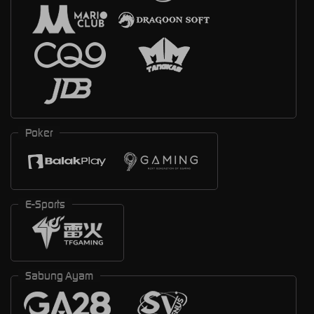
Poker
E-Sports
Sabung Ayam