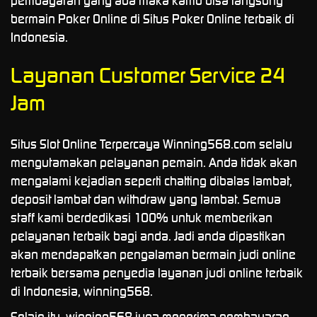
pembayaran yang ada maka kamu bisa langsung
bermain Poker Online di Situs Poker Online terbaik di
Indonesia.
Layanan Customer Service 24
Jam
Situs Slot Online Terpercaya Winning568.com selalu
mengutamakan pelayanan pemain. Anda tidak akan
mengalami kejadian seperti chatting dibalas lambat,
deposit lambat dan withdraw yang lambat. Semua
staff kami berdedikasi 100% untuk memberikan
pelayanan terbaik bagi anda. Jadi anda dipastikan
akan mendapatkan pengalaman bermain judi online
terbaik bersama penyedia layanan judi online terbaik
di Indonesia, winning568.
Selain itu, winning568 juga menerima pembayaran