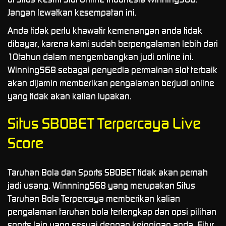
Jangan lewatkan kesempatan ini.
Anda tidak perlu khawatir kemenangan anda tidak
dibayar, karena kami sudah berpengalaman lebih dari
10tahun dalam mengembangkan judi online ini.
Winning568 sebagai penyedia permainan slot terbaik
akan dijamin memberikan pengalaman berjudi online
yang tidak akan kalian lupakan.
Situs SBOBET Terpercaya Live
Score
Taruhan Bola dan Sports SBOBET tidak akan pernah
jadi usang. Winnning568 yang merupakan Situs
Taruhan Bola Terpercaya memberikan kalian
pengalaman taruhan bola terlengkap dan opsi pilihan
sports lain yang sesuai dengan keinginan anda. Fitur