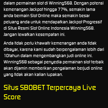
dalam permainan slot di Winning568. Dengan potensi
kemenangan Jackpot hingga 77%, semakin lama
anda bermain Slot Online maka semakin besar
peluang anda untuk mendapatkan Jackpot Progressif
di Situs Resmi Slot Online Indonesia Winning568.
Jangan lewatkan kesempatan ini.
Anda tidak perlu khawatir kemenangan anda tidak
dibayar, karena kami sudah berpengalaman lebih dari
10tahun dalam mengembangkan judi online ini.
Winning568 sebagai penyedia permainan slot terbaik
akan dijamin memberikan pengalaman berjudi online
yang tidak akan kalian lupakan.
Situs SBOBET Terpercaya Live
Score