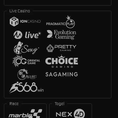
Live Casino
Race
Togel