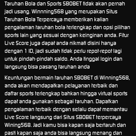
Taruhan Bola dan Sports SBOBET tidak akan pernah
jadi usang. Winnning568 yang merupakan Situs
Taruhan Bola Terpercaya memberikan kalian
pengalaman taruhan bola terlengkap dan opsi pilihan
sports lain yang sesuai dengan keinginan anda. Fitur
Live Score juga dapat anda nikmati disini hanya
dengan 1 ID, jadi sudah tidak perlu repot-repot lagi
untuk pindah-pindah saldo. Anda tinggal login dan
langsung bisa pasang taruhan anda
Keuntungan bermain taruhan SBOBET di Winning568,
anda akan mendapatkan pelayanan terbaik dan
daftar sports terlengkap bahkan hingga virtual sports
dapat anda gunakan sebagai taruhan. Dapatkan
pengalaman terbaik dengan selalu dapat memantau
Live Score langsung dari Situs SBOBET terpercaya
Wining568. Jadi kamu bisa kapan saja bertaruh dan
pasti kapan saja anda bisa langsung menang dan