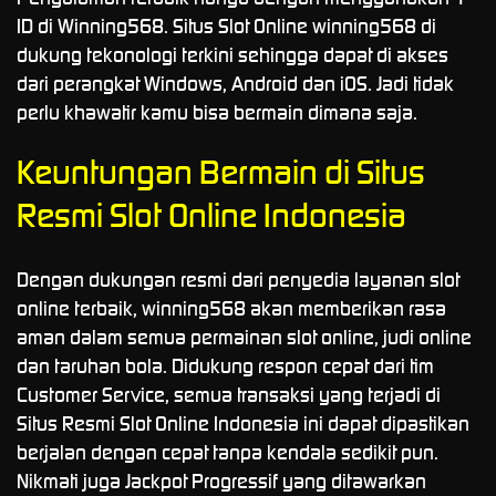
ID di Winning568. Situs Slot Online winning568 di
dukung tekonologi terkini sehingga dapat di akses
dari perangkat Windows, Android dan iOS. Jadi tidak
perlu khawatir kamu bisa bermain dimana saja.
Keuntungan Bermain di Situs
Resmi Slot Online Indonesia
Dengan dukungan resmi dari penyedia layanan slot
online terbaik, winning568 akan memberikan rasa
aman dalam semua permainan slot online, judi online
dan taruhan bola. Didukung respon cepat dari tim
Customer Service, semua transaksi yang terjadi di
Situs Resmi Slot Online Indonesia ini dapat dipastikan
berjalan dengan cepat tanpa kendala sedikit pun.
Nikmati juga Jackpot Progressif yang ditawarkan