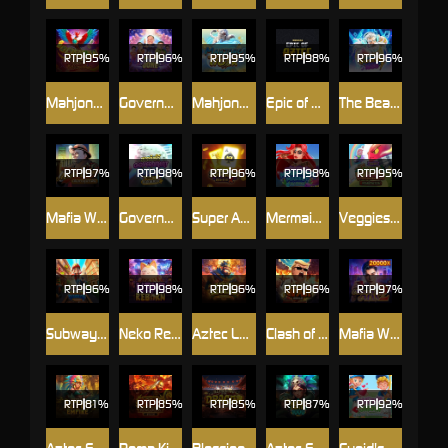
RTP
95%
RTP
96%
RTP
95%
RTP
98%
RTP
96%
Mahjong of the Phoenix
Government Joke
Mahjong of the White Tiger
Epic of Aztec
The Beat of Olympus 1000
RTP
97%
RTP
98%
RTP
96%
RTP
98%
RTP
95%
Mafia Ways
Government Disco
Super Ace X
Mermaid's Market
Veggies Bonanza
RTP
96%
RTP
98%
RTP
96%
RTP
96%
RTP
97%
Subway Runner
Neko Reborn
Aztec Legend
Clash of War
Mafia Ways II : Metro Haven Heist
RTP
81%
RTP
85%
RTP
85%
RTP
87%
RTP
92%