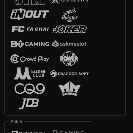
Poker