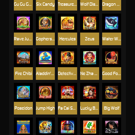
Gu Gu Gu 3
Six Candy
Treasure Bowl
Wolf Disco
Dragon Heart
Rave Jump 2
Gophers War
Hercules
Zeus
Water World
Fire Chibi
Aladdin's lamp
Detective Dee 2
Ne Zha Advent
Good Fortune
Poseidon
Jump High
Fa Cai Shen2
Lucky Boxes
Big Wolf