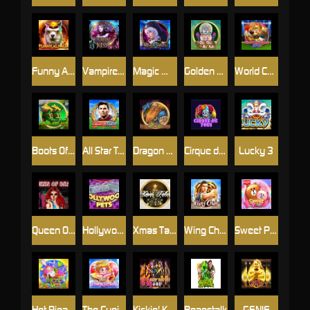
Funny Alpaca
Vampire Kiss
Magic World
Golden Mayan
World Cup Russia 2018
Boots Of Luck
All Star Team
Dragon Hunters
Cirque de fous
Lucky 3
Queen Of Dead
Hollywood Pets
Xmas Tales
Wing Chun
Sweet POP
Hot Pinatas
The Cupids
Kickin' Kash
Beanstalk
GENIE