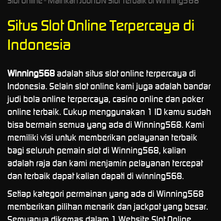
Slot Online - Mainkan Judi IDN Slot Terbaik di Winning568
Situs Slot Online Terpercaya di
Indonesia
Winning568
adalah situs
slot online terpercaya
di
Indonesia. Selain slot online kami juga adalah bandar
judi bola online terpercaya, casino online dan poker
online terbaik. Cukup menggunakan 1 ID kamu sudah
bisa bermain semua yang ada di Winning568. Kami
memiliki visi untuk memberikan pelayanan terbaik
bagi seluruh pemain slot di Winning568, kalian
adalah raja dan kami menjamin pelayanan tercepat
dan terbaik dapat kalian dapati di winning568.
Setiap kategori permainan yang ada di Winning568
memberikan pilihan menarik dan jackpot yang besar.
Semuanya dikemas dalam 1 Website Slot Online