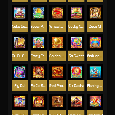
Neko Gems
Super Power Bank
Wheel Money
Lucky Neko New Year
Zeus M
Gu Gu Gu M
Crazy Crazy
Golden Eggs
So Sweet
Fortune Totem
Fly Out
Fa Cai Shen M
Red Phoenix
Six Gacha
Fishing King