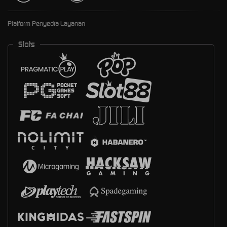
Platform Penyedia Layanan
Slots