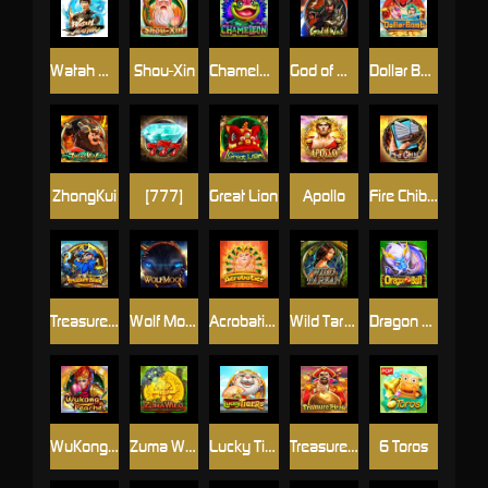
Watah Master
Shou-Xin
Chameleon
God of War
Dollar Bomb
ZhongKui
[777]
Great Lion
Apollo
Fire Chibi M
Treasure Island
Wolf Moon
Acrobatics
Wild Tarzan
Dragon Ball
WuKong&Peaches
Zuma Wild
Lucky Tigers
Treasure Pirate
6 Toros