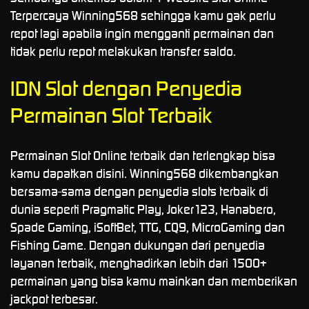
Terpercaya Winning568 sehingga kamu gak perlu
repot lagi apabila ingin mengganti permainan dan
tidak perlu repot melakukan transfer saldo.
IDN Slot dengan Penyedia
Permainan Slot Terbaik
Permainan
Slot Online terbaik
dan terlengkap bisa
kamu dapatkan disini. Winning568 dikembangkan
bersama-sama dengan penyedia slots terbaik di
dunia seperti Pragmatic Play, Joker123, Hanabero,
Spade Gaming, iSoftBet, TTG, CQ9, MicroGaming dan
Fishing Game. Dengan dukungan dari penyedia
layanan terbaik, menghadirkan lebih dari 1500+
permainan yang bisa kamu mainkan dan memberikan
jackpot terbesar.