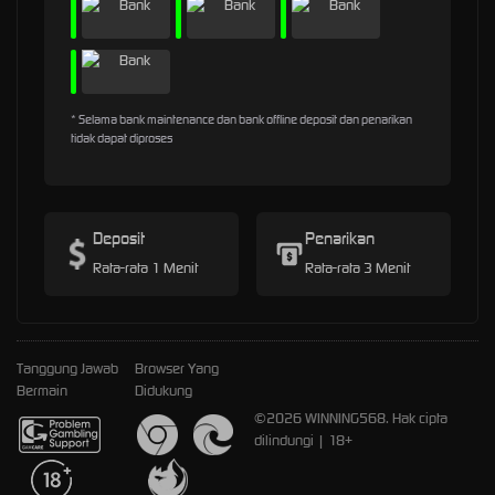
* Selama bank maintenance dan bank offline deposit dan penarikan
tidak dapat diproses
Deposit
Penarikan
Rata-rata 1 Menit
Rata-rata 3 Menit
Tanggung Jawab
Browser Yang
Bermain
Didukung
©2026 WINNING568. Hak cipta
dilindungi | 18+