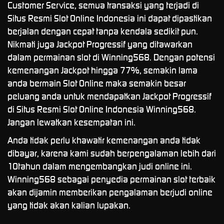
Customer Service, semua transaksi yang terjadi di
Situs Resmi Slot Online Indonesia ini dapat dipastikan
berjalan dengan cepat tanpa kendala sedikit pun.
Nikmati juga Jackpot Progressif yang ditawarkan
dalam permainan slot di Winning568. Dengan potensi
kemenangan Jackpot hingga 77%, semakin lama
anda bermain Slot Online maka semakin besar
peluang anda untuk mendapatkan Jackpot Progressif
di Situs Resmi Slot Online Indonesia Winning568.
Jangan lewatkan kesempatan ini.
Anda tidak perlu khawatir kemenangan anda tidak
dibayar, karena kami sudah berpengalaman lebih dari
10tahun dalam mengembangkan judi online ini.
Winning568 sebagai penyedia permainan slot terbaik
akan dijamin memberikan pengalaman berjudi online
yang tidak akan kalian lupakan.