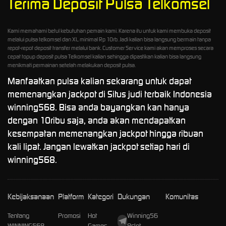
Terima Deposit Pulsa
Telkomsel
Kami memahami betul kebutuhan pemain kami. Karena itu untuk kami membuka deposit
melalui pulsa telkomsel dan XL minimal Rp 10rb. Jadi kalian bisa langsung bermain tanpa
repot-repot deposit transfer melalui bank. Customer Service kami akan memproses secara
cepat topup deposit pulsa Telkomsel kalian sehingga dipastikan kalian bisa langsung
menikmati permainan setelah melakukan deposit pulsa.
Manfaatkan pulsa kalian sekarang untuk dapat
memenangkan jackpot di Situs judi terbaik Indonesia
winning568. Bisa anda bayangkan kan hanya
dengan 10ribu saja, anda akan mendapatkan
kesempatan memenangkan jackpot hingga ribuan
kali lipat. Jangan lewatkan jackpot setiap hari di
winning568.
Kebijaksanaan
Platform
Kategori
Dukungan
Komunitas
Tentang
Promosi
Hot
Winning56
WINNING568
Games
8slot