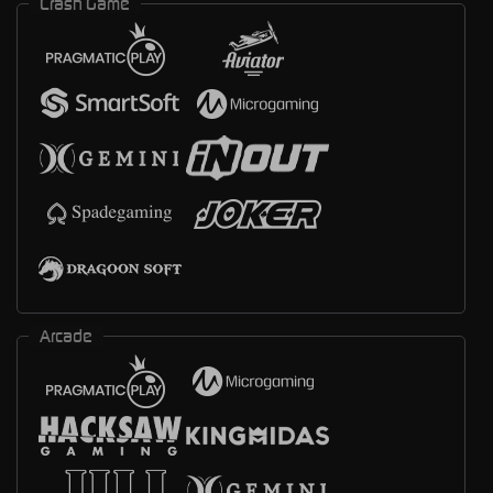
Crash Game
Arcade