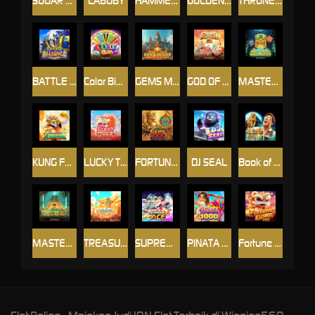
SUGAR HIGH5
LABUBY
HAMMER OF VULCAN
GOLDEN LEGEND
THRONE OF POSEIDON
BATTLE OF ALLIANCE
Color Bingo
GEMS MINER
GOD OF FORTUNE 2
MASTER OF GOLD MINER 2
KUNG FU LEOPARD
LUCKY TIGER
FORTUNE GEMS 2000
DJ SEAL
Book of Egypt
MASTER OF GOLD MINER
TREASURES OF EGYPT
SUPREME ACE
PINATA 1000
Fortune Lion