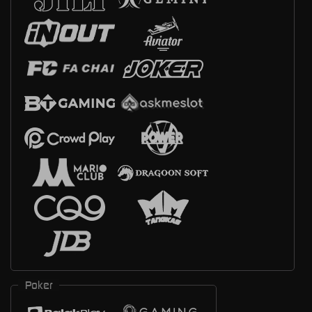
Poker