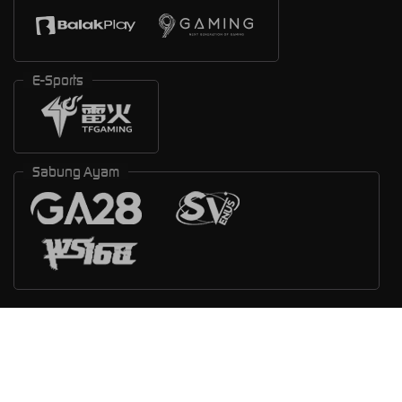
E-Sports
Sabung Ayam