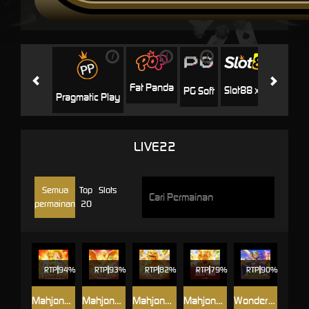
i
i
i
i
i
Facha
Fat Panda
Slot88 x PP
PG Soft
Pragmatic Play
LIVE22
Semua
Top
Slots
permainan
20
RTP
94%
RTP
93%
RTP
82%
RTP
79%
RTP
90%
Mahjong Gold: Dragon
Mahjong Gold: Phoenix
Mahjong Gold: Lion
Mahjong Gold: Tiger
Wonders of Giza Pyramid