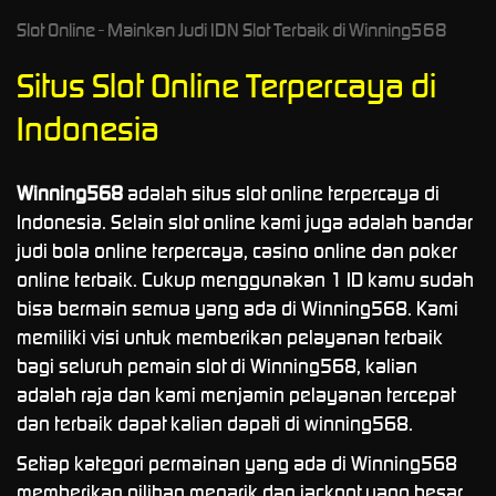
Slot Online - Mainkan Judi IDN Slot Terbaik di Winning568
Situs Slot Online Terpercaya di
Indonesia
Winning568
adalah situs
slot online terpercaya
di
Indonesia. Selain slot online kami juga adalah bandar
judi bola online terpercaya, casino online dan poker
online terbaik. Cukup menggunakan 1 ID kamu sudah
bisa bermain semua yang ada di Winning568. Kami
memiliki visi untuk memberikan pelayanan terbaik
bagi seluruh pemain slot di Winning568, kalian
adalah raja dan kami menjamin pelayanan tercepat
dan terbaik dapat kalian dapati di winning568.
Setiap kategori permainan yang ada di Winning568
memberikan pilihan menarik dan jackpot yang besar.