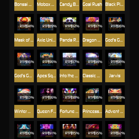
Bonsai of the Riches
Mobox Olympia
Candy Bomb
Goal Rush
Black Pink (B.P.) in Metaverse
RTP
94%
RTP
89%
RTP
92%
RTP
97%
RTP
96%
Mask of Truth Jumboways
Axie Universe
Panda Realm
Dragon FAFAFA
God's Gambit : Hades
RTP
86%
RTP
96%
RTP
97%
RTP
94%
RTP
98%
God's Gambit Zeus
Apes Squad
Into the Fay: Snowie
Classic Diamond X5
Jarvis
RTP
83%
RTP
96%
RTP
98%
RTP
86%
RTP
89%
Winter Winnings
Queen Femida
Fortune Dance
Princess and the Evil Witch
Advent of the Dragon
RTP
90%
RTP
91%
RTP
85%
RTP
95%
RTP
92%