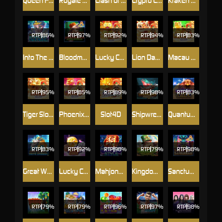
Queen Femida 2
Royale Ace
Clash of Olympus
Crypto Coin
Kraken Queen
RTP
86%
RTP
97%
RTP
92%
RTP
94%
RTP
83%
Into The Fay: Nixie
Bloodmoon Amazonia
Lucky Cat Slot4D
Lion Dance Slot4D
Macau Slot4D
RTP
95%
RTP
85%
RTP
89%
RTP
98%
RTP
83%
Tiger Slot4D
Phoenix Slot4D
Slot4D
Shipwrecked Riches
Quantum Of Giza
RTP
83%
RTP
92%
RTP
98%
RTP
79%
RTP
98%
Great Wall of Meta Dragon
Lucky Coins
Mahjong Style
Kingdom of Luck
Sanctum Of Savanah
RTP
79%
RTP
79%
RTP
96%
RTP
97%
RTP
98%