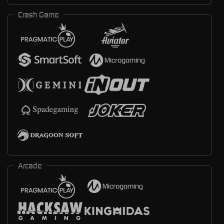
Crash Game
Arcade