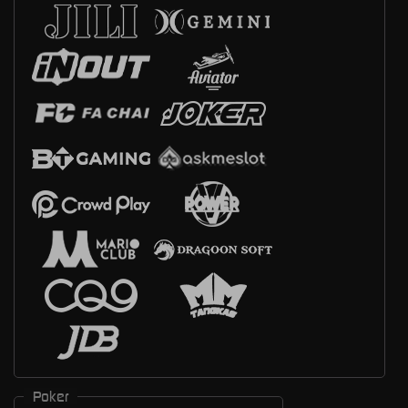
Poker