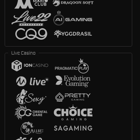
Live Casino