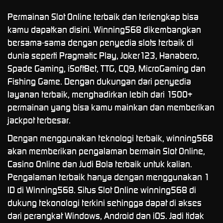
Permainan
Slot Online terbaik
dan terlengkap bisa
kamu dapatkan disini. Winning568 dikembangkan
bersama-sama dengan penyedia slots terbaik di
dunia seperti Pragmatic Play, Joker123, Hanabero,
Spade Gaming, iSoftBet, TTG, CQ9, MicroGaming dan
Fishing Game. Dengan dukungan dari penyedia
layanan terbaik, menghadirkan lebih dari 1500+
permainan yang bisa kamu mainkan dan memberikan
jackpot terbesar.
Dengan menggunakan teknologi terbaik, winning568
akan memberikan pengalaman bermain Slot Online,
Casino Online dan Judi Bola terbaik untuk kalian.
Pengalaman terbaik hanya dengan menggunakan 1
ID di Winning568. Situs Slot Online winning568 di
dukung tekonologi terkini sehingga dapat di akses
dari perangkat Windows, Android dan iOS. Jadi tidak