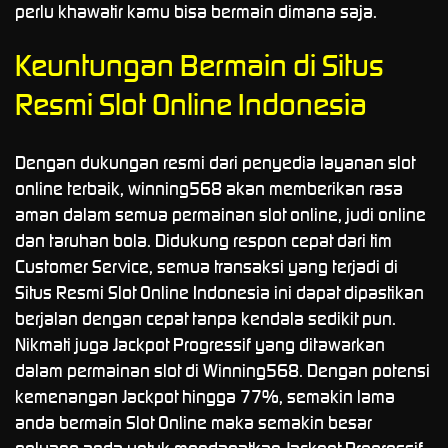
perlu khawatir kamu bisa bermain dimana saja.
Keuntungan Bermain di Situs
Resmi Slot Online Indonesia
Dengan dukungan resmi dari penyedia layanan slot
online terbaik, winning568 akan memberikan rasa
aman dalam semua permainan slot online, judi online
dan taruhan bola. Didukung respon cepat dari tim
Customer Service, semua transaksi yang terjadi di
Situs Resmi Slot Online Indonesia ini dapat dipastikan
berjalan dengan cepat tanpa kendala sedikit pun.
Nikmati juga Jackpot Progressif yang ditawarkan
dalam permainan slot di Winning568. Dengan potensi
kemenangan Jackpot hingga 77%, semakin lama
anda bermain Slot Online maka semakin besar