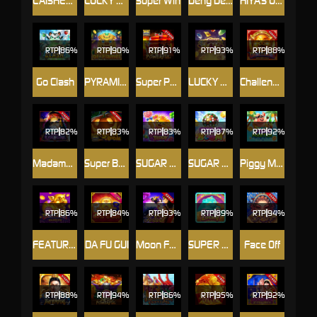
CAISHEN-LUCKY SPREAD
LUCKY ACE 2
Super Win
Deng Deng
HIYAS GEMS
RTP
86%
RTP
90%
RTP
91%
RTP
93%
RTP
88%
Go Clash
PYRAMID OF FLAMES
Super Powerful
LUCKY ACE
Challenge・Golden Pig
RTP
82%
RTP
83%
RTP
83%
RTP
87%
RTP
92%
Madame Caroline
Super Boom
SUGAR TEDDY
SUGAR BOOM
Piggy Master
RTP
86%
RTP
84%
RTP
93%
RTP
89%
RTP
94%
FEATURE BUY - Golden Pig
DA FU GUI
Moon Festival
SUPER LUCKY
Face Off
RTP
88%
RTP
94%
RTP
86%
RTP
95%
RTP
92%