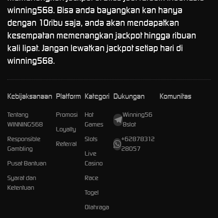
winning568. Bisa anda bayangkan kan hanya
dengan 10ribu saja, anda akan mendapatkan
kesempatan memenangkan jackpot hingga ribuan
kali lipat. Jangan lewatkan jackpot setiap hari di
winning568.
Kebijaksanaan
Platform
Kategori
Dukungan
Komunitas
Tentang
Promosi
Hot
Winning56
WINNING568
Games
8slot
Loyalty
Responsible
Slots
+62878312
Referral
Gambling
28057
Live
Pusat Bantuan
Casino
Syarat dan
Race
Ketentuan
Togel
Olahraga