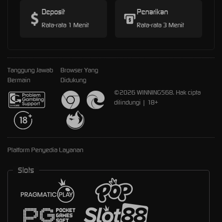
Deposit
Penarikan
Rata-rata 1 Menit
Rata-rata 3 Menit
Tanggung Jawab
Browser Yang
Bermain
Didukung
©2026 WINNING568. Hak cipta
dilindungi | 18+
Platform Penyedia Layanan
Slots