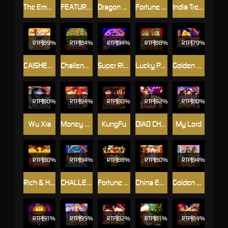
The Empire
FEATURE BUY・SUPER POWERFUL
Dragon Boat Festival
Fortune Teller
India Treasure
RTP
89%
RTP
84%
RTP
94%
RTP
88%
RTP
79%
CAISHEN DADDY
Challenge・Mayan Calendar
Super Rich
Lucky Poker 2
Golden Zongzi
RTP
80%
RTP
94%
RTP
80%
RTP
92%
RTP
80%
Wu Xia
Money Meow
KungFu
DIAO CHAN FA DA CAI
My Lord
RTP
80%
RTP
94%
RTP
88%
RTP
80%
RTP
94%
Rich & Happy
CHALLENGE・FU LU SHOU XI
Fortune Bull
China Empress
Golden Week
RTP
91%
RTP
95%
RTP
82%
RTP
81%
RTP
84%