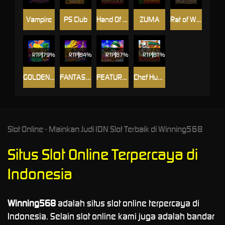
Vampire
PS Club
Hand Of God
ZUMA
Rat of Wealth
RTP
79%
RTP
84%
RTP
87%
RTP
81%
GOLDEN JADE
FANTASY - SOUTHEAST ASIA
FEATURE BUY・CHRISTMAS EXPRESS
Chef Husky
Slot Online - Mainkan Judi IDN Slot Terbaik di Winning568
Situs Slot Online Terpercaya di
Indonesia
Winning568
adalah situs
slot online terpercaya
di
Indonesia. Selain slot online kami juga adalah bandar