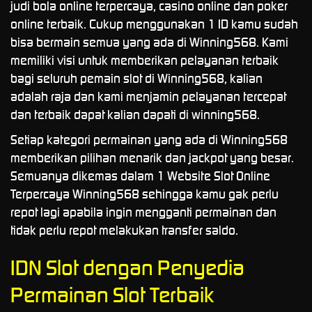
judi bola online terpercaya, casino online dan poker
online terbaik. Cukup menggunakan 1 ID kamu sudah
bisa bermain semua yang ada di Winning568. Kami
memiliki visi untuk memberikan pelayanan terbaik
bagi seluruh pemain slot di Winning568, kalian
adalah raja dan kami menjamin pelayanan tercepat
dan terbaik dapat kalian dapati di winning568.
Setiap kategori permainan yang ada di Winning568
memberikan pilihan menarik dan jackpot yang besar.
Semuanya dikemas dalam 1 Website Slot Online
Terpercaya Winning568 sehingga kamu gak perlu
repot lagi apabila ingin mengganti permainan dan
tidak perlu repot melakukan transfer saldo.
IDN Slot dengan Penyedia
Permainan Slot Terbaik