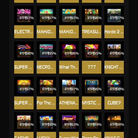
RTP
97%
RTP
97%
RTP
97%
RTP
96%
RTP
97%
ELECTRIC ZEUS
MAHJONG: ORIGIN 2
MAHJONG WAYS 3
TREASURES OF AZTEC Z
Horde 2 Winter
RTP
98%
RTP
95%
RTP
96%
RTP
95%
RTP
96%
SUPER AWESOME
NECROMANCER SHA
What The FA
777
KNIGHT ARTHUR
RTP
97%
RTP
96%
RTP
97%
RTP
96%
RTP
98%
SUPER GEMS 2
For The Horde
ATHENA LUCKY SPREAD
MYSTIC LEGEND 2
CUBE?
RTP
86%
RTP
90%
RTP
93%
RTP
89%
RTP
94%