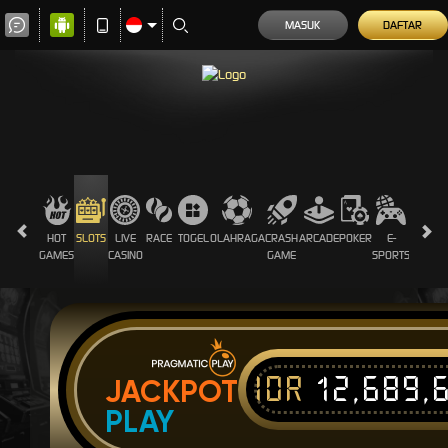
MASUK
DAFTAR
HOT
SLOTS
LIVE
RACE
TOGEL
OLAHRAGA
CRASH
ARCADE
POKER
E-
SABUN
GAMES
CASINO
GAME
SPORTS
AYAM
IDR
12,689,
JACKPOT
PLAY